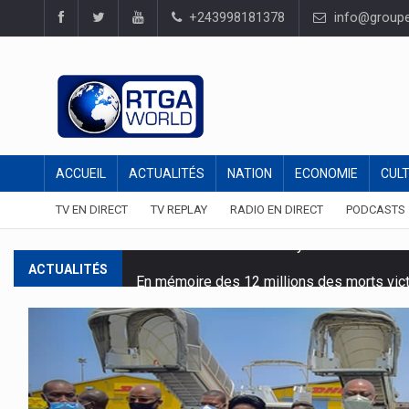
+243998181378
info@groupel
ACCUEIL
ACTUALITÉS
NATION
ECONOMIE
CUL
TV EN DIRECT
TV REPLAY
RADIO EN DIRECT
PODCASTS
En mémoire des 12 millions des morts vic
ACTUALITÉS
Avenir :
La Direction du Journal "Avenir" ne
Drame au concert de Mike Kalambay : :
Sus
Baisse des prix des denrées alimentaires s