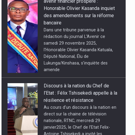
l’Etat : Félix Tshisekedi appelle à la
résilience et résistance
et tata Raphaël
Au cours d’un discours à la nation en
direct sur la chaine de télévision
nationale, RTNC, mercredi 29
janvier2025, le Chef de l’Etat Felix-
Antoine Tshisekedi a invité les
Congolais à faire p
Conséquences d’une énième
condamnation du Rwanda sans
effets : Carnage à Goma et
déportation des congolais
Le Conseil de Sécurité de
l’Organisation des Nations Unies s’est
tenue encore d’urgence ce mardi 28
janvier 2025 sur la dégradation de la
situation sécuritaire dans la partie Est
de la Répu