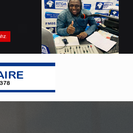
aux campagnes de vaccination
Certaines couches de la population du
district de la Tshangu, à Kinshasa et
d'autres provinces de la République
démocratique du Congo ne se font
pas vacciner suite au détournement
mhz.
des fonds allou�
Débat sur la réforme
constitutionnelle : Vital Kamerhe, «
l’impératif de la paix et sécurité ! »
La position de Vital Kamerhe sur la
réforme de la Constitution tel que
préconisée par le Chef de l’Etat depuis
la ville de Kisangani, après la sortie
médiatique de Jean Pierre Bemba en
particul
Réforme du système bancaire