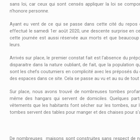
sans loi, car ceux qui sont censés appliquer la loi se co
n'honore personne.
Ayant eu vent de ce qui se passe dans cette cité du repo
effectué le samedi 1er août 2020, une descente surprise en ce 
cette journée est aussi réservée aux morts et que beaucoup 
leurs.
Arrivés sur place, le premier constat fait est l'absence du pré
disparaitre dans la nature oubliant, de fait, que la population 
sont les chefs coutumiers en complicité avec les préposés du c
des espaces dans ce site. Cela se passe au vu et au su de tout 
Sur place, nous avons trouvé de nombreuses tombes profanée
même des hangars qui servent de domiciles. Quelques par
vêtements que les habitants font sécher sur les tombes, sur l
tombes servent des tables pour manger et des chaises pour s'a
De nombreuses maisons sont construites sans respect de nor