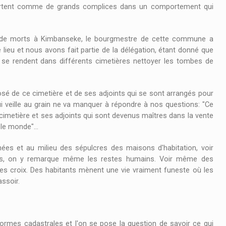
mportent comme de grands complices dans un comportement qui
s de morts à Kimbanseke, le bourgmestre de cette commune a
lieu et nous avons fait partie de la délégation, étant donné que
se rendent dans différents cimetières nettoyer les tombes de
posé de ce cimetière et de ses adjoints qui se sont arrangés pour
qui veille au grain ne va manquer à répondre à nos questions: "Ce
imetière et ses adjoints qui sont devenus maîtres dans la vente
le monde"...
s et au milieu des sépulcres des maisons d'habitation, voir
ts, on y remarque même les restes humains. Voir même des
es croix. Des habitants mènent une vie vraiment funeste où les
ssoir.
mes cadastrales et l'on se pose la question de savoir ce qui