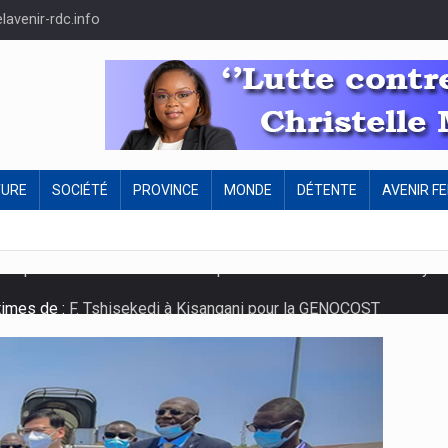
avenir-rdc.info
TURE
SOCIÉTÉ
PROVINCE
MONDE
DÉTENTE
AVENIR F
times de :
F. Tshisekedi à Kisangani pour la GENOCOST
 reconnaît pas la parution du quotidien de jeudi 03 Octobre 2024
pension préventive des concerts de Fally Ipupa et Ferré Gola !
ur les :
Félix Tshisekedi appelle le gouvernement aux actions 