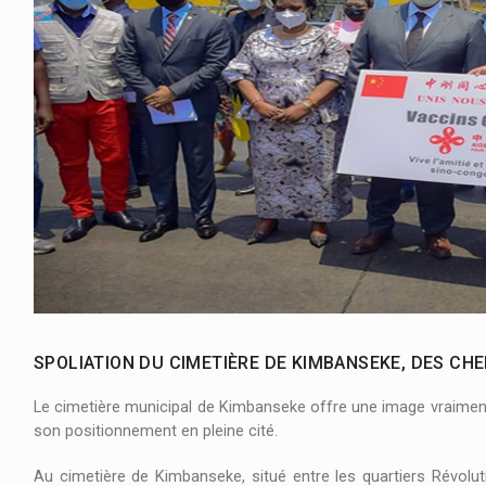
Opérations conjointes FARDC /UPDF : :
23 
Drame au stade des martyrs à Kinshasa : :
SPOLIATION DU CIMETIÈRE DE KIMBANSEKE, DES CH
Le cimetière municipal de Kimbanseke offre une image vraiment
son positionnement en pleine cité.
Au cimetière de Kimbanseke, situé entre les quartiers Révo