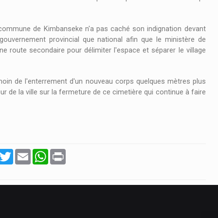
06/10/2024 À 12H00
commune de Kimbanseke n'a pas caché son indignation devant
GARE CENTRALE
u gouvernement provincial que national afin que le ministère de
e route secondaire pour délimiter l'espace et séparer le village
GARE CENTRALE CHAQUE DIMANCHE À 12H
SUR LA TÉLÉVISION RTGA VOTRE ÉMISSION
CHRONIQUE MUSICALE.
émoin de l'enterrement d'un nouveau corps quelques mètres plus
de la ville sur la fermeture de ce cimetière qui continue à faire
r
acebook
Twitter
Email
WhatsApp
Print