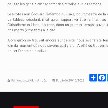
pousse les gens à aller acheter des terrains sur les tombes
06/08/2026 À
Le Professeur Édouard Gatembo-nu-Kake, bourgmestre de la 
SUCCÈS DES STARS
ce tableau désolant, il dit qu'un rapport va être fait tant a
l'Urbanisme et Habitat puisse, dans un premier temps, ouvrir un
CHAQUES SAMEDIS SUR LA TELEVISION
des morts (cimetière) à la cité.
RTGA VOTRE ÉMISSION CULTURELLE QUI
HZ.
FAIT LA PROMOTION DE VOS ARTISTES.
Alors qu'on se trouvait encore sur ce site, nous avons été t
loin du moment où nous savons qu'il y a un Arrêté du Gouverneur 
couler l'encre et la salive.
Partage
F
Par KingunzaKikimAfri/Cp
Publié le 29/10/2022