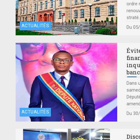
À l’he
ordre 
renouv
straté
.
ACTUALITÉS
Du 05
Évit
fina
inqu
banc
Dans u
samedi
Député
amen
ACTUALITÉS
Du 30
Disco