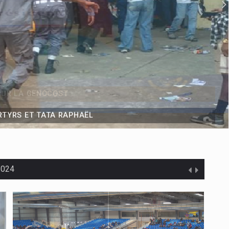
RTYRS ET TATA RAPHAËL
 2024
la !
ions concertées