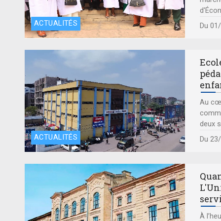
marché
d'Écon
ACTUALITÉS
Du 01
Ecol
péda
enfa
Au cœu
comme 
deux s
ACTUALITÉS
Du 23
Quan
L'Un
serv