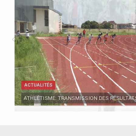
Opérations conjointes FARDC /UPDF :
Drame au stade des martyrs à Kinshas
En mémoire des 12 millions des mort
KORA AWARDS ‘ RDC : FALLY ET FERRE RETENUS EN 4 ET 3 CATÉGORIES !
ACTUALITÉS
KINSHASA : LE MARCHÉ CENTRAL EN GESTATION DISPOSERA DE 500 PAVILLONS POUVANT ACCUEILLIR 80.000 VENDEURS