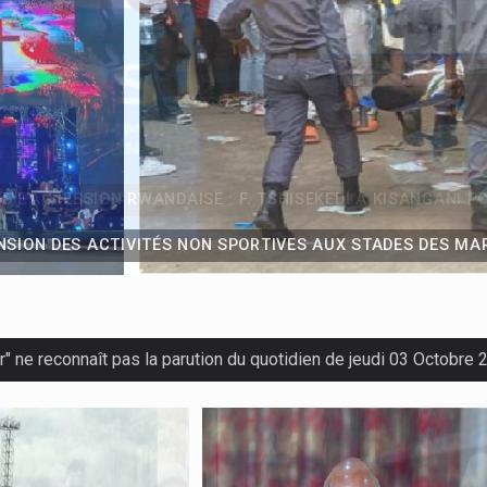
NSION DES ACTIVITÉS NON SPORTIVES AUX STADES DES MA
r" ne reconnaît pas la parution du quotidien de jeudi 03 Octobre
 :
Suspension préventive des concerts de Fally Ipupa et Ferré Go
ires sur les :
Félix Tshisekedi appelle le gouvernement aux act