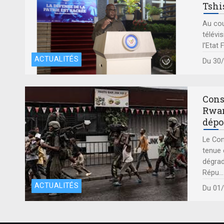
Tshi
Au cou
télévi
l’Etat
ACTUALITÉS
Du 30
Cons
Rwan
dépo
Le Con
tenue 
dégrad
Répu
...
ACTUALITÉS
Du 01