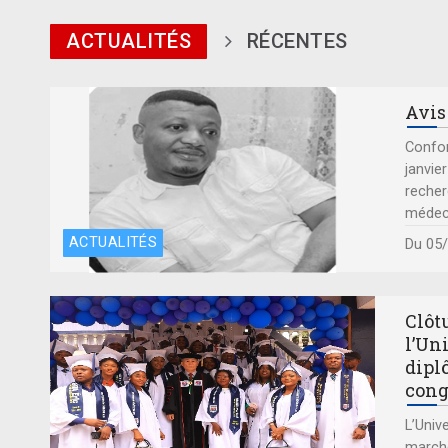
ACTUALITÉS
RÉCENTES
Avis
Confor
janvie
reche
médeci
ACTUALITÉS
Du 05
Clôt
l’Un
dipl
cong
‎L’Uni