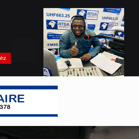
Actualités
Agression rwandaise dans la partie Est de la RDC :
Le RAPUCO suspend la grève en soutien des FARDC
et des Wazalendo
Actualités
mhz.
Mobilisation de la finance climatique en Afrique
centrale : Les technologies de pointe pour les PSE
Actualités
Avis de recherche