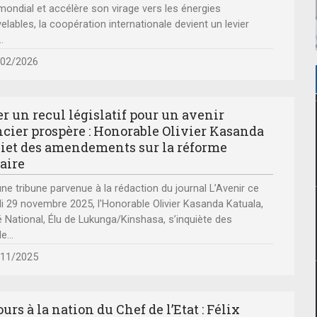
ure où l’Afrique s’impose comme un acteur clé du nouvel
SUIVEZ VOTRE TRANCHE D'ANIMATION
mondial et accélère son virage vers les énergies
LIBRE CHAQUE LUNDI, MARDI ET JEUDI,
FAITE SUR LA RADIO RTG@ 88.1MHZ.
elables, la coopération internationale devient un levier
..
/02/2026
er un recul législatif pour un avenir
ncier prospère : Honorable Olivier Kasanda
iet des amendements sur la réforme
aire
ne tribune parvenue à la rédaction du journal L’Avenir ce
 29 novembre 2025, l'Honorable Olivier Kasanda Katuala,
 National, Élu de Lukunga/Kinshasa, s’inquiète des
de
...
/11/2025
urs à la nation du Chef de l’Etat : Félix