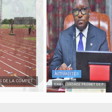
 :
23 ex-otages des ADF libérés en Ituri
a : :
Suspension des activités non sportives aux stades des mar
s victimes de :
F. Tshisekedi à Kisangani pour la GENOCOST
ACTUALITÉS
ATHLÉTISME: TRANSMISSION DES RÉSULTATS DE LA COMPÉTITION SUR PISTE ORGANISÉE PAR LA LIDAKIN CE SAMEDI 10 FÉVRIER AU TERRAIN ANNEXE SM
SAMA LUKONDE PROMET DE POURSUIVRE LE SOUTIEN FINANCIER ET SÉCURITAIRE DU GOUVERNEMENT À LA CENI POUR LA CONCLUSION DE TOUT LE CYCLE ÉLECTORAL