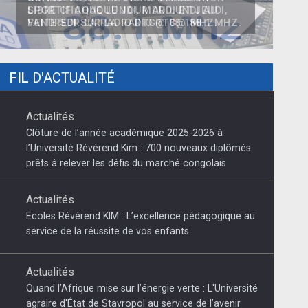
GRANDES GUEULE VOTRE ÉMISSION
SPORTIF CHAQUE JOUR DU LUNDI AU
VENDREDI SUR LA RADIO RTG@ 88.1 MHZ.
FIL
D'ACTUALITÉ
Actualités
Clôture de l’année académique 2025-2026 à
l’Université Révérend Kim : 700 nouveaux diplômés
prêts à relever les défis du marché congolais
Actualités
Ecoles Révérend KIM : L’excellence pédagogique au
service de la réussite de vos enfants
Actualités
Quand l’Afrique mise sur l’énergie verte : L'Université
agraire d'État de Stavropol au service de l’avenir