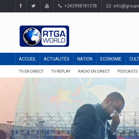
+243998181378
info@groupel
ACCUEIL
ACTUALITÉS
NATION
ECONOMIE
CUL
TV EN DIRECT
TV REPLAY
RADIO EN DIRECT
PODCASTS