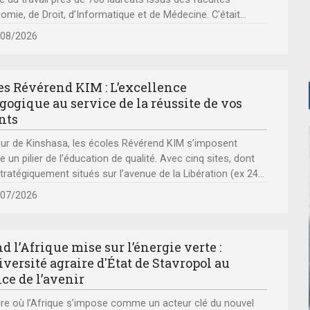
 du travail près de 700 lauréats issus des facultés
omie, de Droit, d’Informatique et de Médecine. C'était
...
/08/2026
es Révérend KIM : L’excellence
gogique au service de la réussite de vos
nts
r de Kinshasa, les écoles Révérend KIM s’imposent
un pilier de l’éducation de qualité. Avec cinq sites, dont
tratégiquement situés sur l’avenue de la Libération (ex 24
...
/07/2026
d l’Afrique mise sur l’énergie verte :
03/10/2024 À 17H00
iversité agraire d'État de Stavropol au
ice de l’avenir
ANIMATION LIBRE RENCONTRE