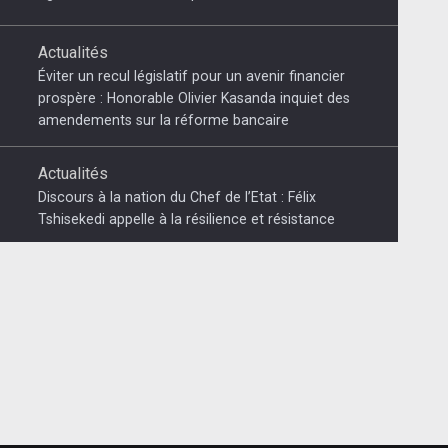
Actualités
Éviter un recul législatif pour un avenir financier
prospère : Honorable Olivier Kasanda inquiet des
amendements sur la réforme bancaire
Actualités
Discours à la nation du Chef de l’Etat : Félix
Tshisekedi appelle à la résilience et résistance
Actualités
Conséquences d’une énième condamnation du
Rwanda sans effets : Carnage à Goma et
déportation des congolais
Actualités
Paul Kagame crache sur Cyril Ramaphosa