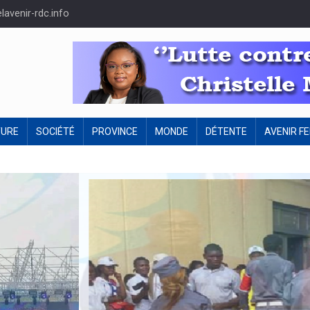
avenir-rdc.info
TURE
SOCIÉTÉ
PROVINCE
MONDE
DÉTENTE
AVENIR F