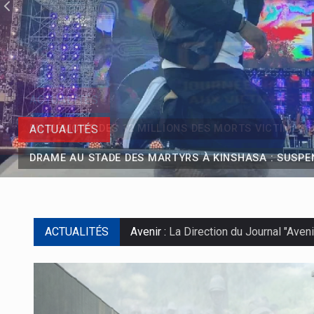
ACTUALITÉS
DRAME AU STADE DES MARTYRS À KINSHASA : SUSPE
ACTUALITÉS
Avenir :
La Direction du Journal "Aveni
Drame au concert de Mike Kalambay :
Baisse des prix des denrées alimenta