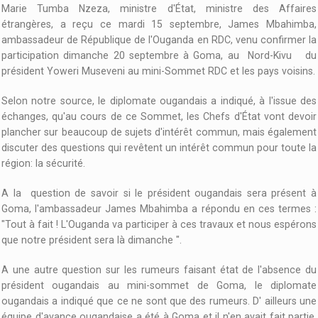
Marie Tumba Nzeza, ministre d'État, ministre des Affaires
étrangères, a reçu ce mardi 15 septembre, James Mbahimba,
ambassadeur de République de l'Ouganda en RDC, venu confirmer la
participation dimanche 20 septembre à Goma, au Nord-Kivu du
président Yoweri Museveni au mini-Sommet RDC et les pays voisins.
Selon notre source, le diplomate ougandais a indiqué, à l'issue des
échanges, qu'au cours de ce Sommet, les Chefs d'État vont devoir
plancher sur beaucoup de sujets d'intérêt commun, mais également
discuter des questions qui revêtent un intérêt commun pour toute la
région: la sécurité.
A la question de savoir si le président ougandais sera présent à
Goma, l'ambassadeur James Mbahimba a répondu en ces termes :
"Tout à fait ! L'Ouganda va participer à ces travaux et nous espérons
que notre président sera là dimanche ".
A une autre question sur les rumeurs faisant état de l'absence du
président ougandais au mini-sommet de Goma, le diplomate
ougandais a indiqué que ce ne sont que des rumeurs. D' ailleurs une
équipe d'avance ougandaise a été à Goma et il n'en avait fait partie.