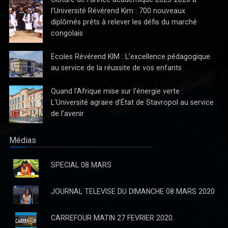
l’Université Révérend Kim : 700 nouveaux
diplômés prêts à relever les défis du marché
congolais
Ecoles Révérend KIM : L’excellence pédagogique
au service de la réussite de vos enfants
Quand l’Afrique mise sur l’énergie verte :
La Direction du Journal "Avenir" ne reconnaît pas la parution
L'Université agraire d'État de Stavropol au service
du quotidien de jeudi 03 Octobre 2024
de l’avenir
La Direction du Journal "Avenir" ne reconnaît pas la parution du
quotidien de jeudi 03 Octobre 2024
Médias
SPECIAL 08 MARS
JOURNAL TELEVISE DU DIMANCHE 08 MARS 2020
CARREFOUR MATIN 27 FEVRIER 2020.