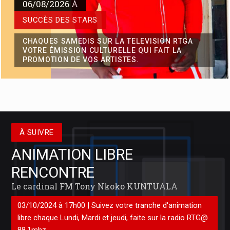
La position de Vital Kamerhe sur la réforme de la Constitution tel
06/08/2026 À
que préconisée par le Chef de l’Etat depuis la ville de Kisangani,
SUCCÈS DES STARS
après la sortie médiatique de Jean Pierre Bemba en particul
CHAQUES SAMEDIS SUR LA TELEVISION RTGA
VOTRE ÉMISSION CULTURELLE QUI FAIT LA
PROMOTION DE VOS ARTISTES.
À SUIVRE
ANIMATION LIBRE
RENCONTRE
Réforme du système bancaire Congolais : KASANDA
KATUALA Olivier, un parlementaire visionnaire
Le cardinal FM Tony Nkoko KUNTUALA
En cette période où la République Démocratique du Congo aspire
03/10/2024 à 17h00 | Suivez votre tranche d'animation
à un renouveau économique et à une modernisation de son
système bancaire, il est essentiel de saluer l’initiative courageuse
libre chaque Lundi, Mardi et jeudi, faite sur la radio RTG@
de