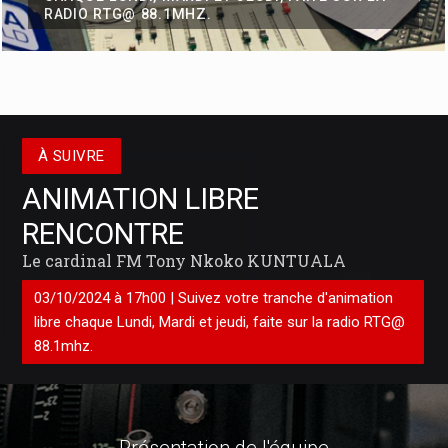
allou�
RADIO RTG@ 88.1MHZ.
À SUIVRE
ANIMATION LIBRE
RENCONTRE
Le cardinal FM Tony Nkoko KUNTUALA
03/10/2024 à 17h00 | Suivez votre tranche d'animation
Débat sur la réforme constitutionnelle : Vital Kamerhe, «
libre chaque Lundi, Mardi et jeudi, faite sur la radio RTG@
l’impératif de la paix et sécurité ! »
88.1mhz.
La position de Vital Kamerhe sur la réforme de la Constitution tel
que préconisée par le Chef de l’Etat depuis la ville de Kisangani,
après la sortie médiatique de Jean Pierre Bemba en particul
Présentation de
l'équipe