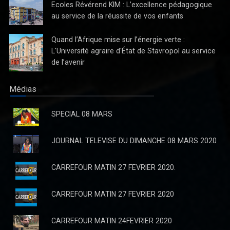
Ecoles Révérend KIM : L’excellence pédagogique
au service de la réussite de vos enfants
Quand l’Afrique mise sur l’énergie verte :
L'Université agraire d'État de Stavropol au service
Proposition de Modification de la Loi n°22-069 dite « Loi
de l’avenir
bancaire » par l'Honorable KASANDA KATUALA Olivier en 5
Points
Médias
Le 27 décembre 2022, la République Démocratique du Congo
(RDC) a adopté la Loi n°22-069, visant à réformer le cadre
SPECIAL 08 MARS
réglementaire des établissements de crédit. Bien que cette
initiative para
JOURNAL TELEVISE DU DIMANCHE 08 MARS 2020
CARREFOUR MATIN 27 FEVRIER 2020.
CARREFOUR MATIN 27 FEVRIER 2020
CARREFOUR MATIN 24FEVRIER 2020