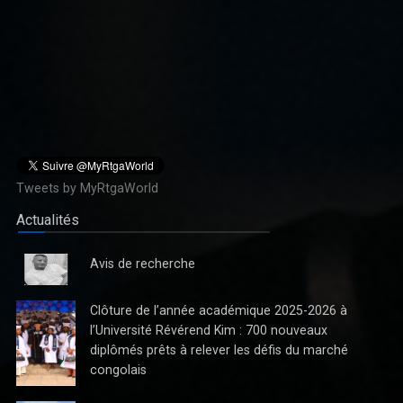
Dans le contexte actuel des velléités de balkanisation de la
RDC : L’Hon. Katuala fustige l’ambiguïté autour de l’art 217
Tweets by MyRtgaWorld
Depuis que le Chef de l’Etat Félix Antoine Tshisekedi, lors de son
Actualités
séjour de travail à Kisangani, a annoncé qu’il mettra en place dès
l’année prochaine, une commission pour réfléchir s
Avis de recherche
Clôture de l’année académique 2025-2026 à
l’Université Révérend Kim : 700 nouveaux
diplômés prêts à relever les défis du marché
congolais