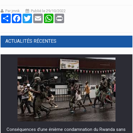
Par jmnk
Publié le 29/10/2022
Partager
Facebook
Twitter
Email
WhatsApp
Print
ACTUALITÉS RÉCENTES
Paul Kagame crache sur Cyril Ramaphosa