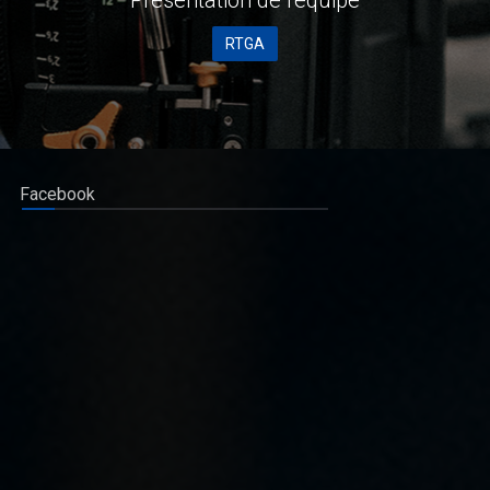
RTGA
Facebook
Réforme du système bancaire Congolais : KASANDA
KATUALA Olivier, un parlementaire visionnaire
En cette période où la République Démocratique du Congo aspire
à un renouveau économique et à une modernisation de son
système bancaire, il est essentiel de saluer l’initiative courageuse
de