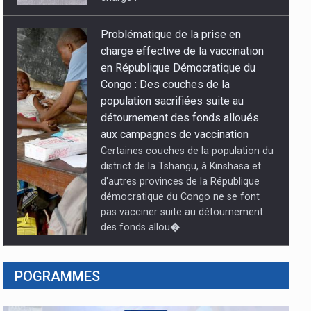
Problématique de la prise en
charge effective de la vaccination
en République Démocratique du
Congo : Des couches de la
population sacrifiées suite au
détournement des fonds alloués
aux campagnes de vaccination
Certaines couches de la population du
district de la Tshangu, à Kinshasa et
d'autres provinces de la République
démocratique du Congo ne se font
pas vacciner suite au détournement
des fonds allou�
Débat sur la réforme
POGRAMMES
constitutionnelle : Vital Kamerhe, «
l’impératif de la paix et sécurité ! »