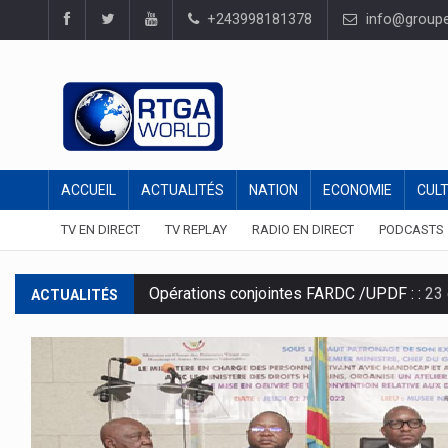
+243998181378
info@groupel
ACCUEIL
ACTUALITÉS
NATION
ECONOMIE
CUL
TV EN DIRECT
TV REPLAY
RADIO EN DIRECT
PODCASTS
Opérations conjointes FARDC /UPDF : :
23 
ACTUALITÉS
Drame au stade des martyrs à Kinshasa : :
En mémoire des 12 millions des morts vic
Avenir :
La Direction du Journal "Avenir" ne