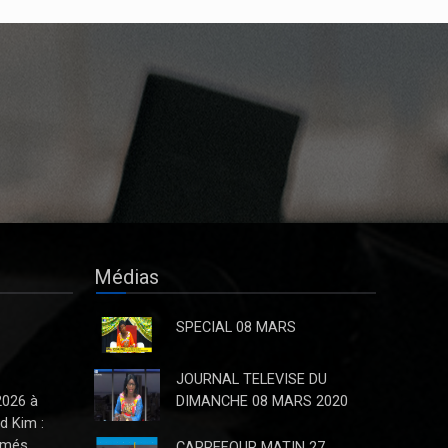
La Direction du Journal "Avenir" ne
reconnaît pas la parution du
quotidien de jeudi 03 Octobre 2024
La Direction du Journal "Avenir" ne
reconnaît pas la parution du quotidien
de jeudi 03 Octobre 2024
Bancarisation des opérations
académiques : Calvaire des
candidats étudiants de l’ UNIKIN
La bonne gouvernance à
l’enseignement supérieur et
Médias
universitaire a des exigences
notamment la bancarisation du
SPECIAL 08 MARS
paiement des frais académiques et
autres. De ce fait la bancarisation est
une appro
JOURNAL TELEVISE DU
2026 à
DIMANCHE 08 MARS 2020
d Kim :
Épidémie de Marburg au Rwanda :
ômés
CARREFOUR MATIN 27