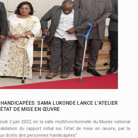
pension préventive des concerts de Fally Ipupa et Ferré Gola !
ur les :
Félix Tshisekedi appelle le gouvernement aux actions 
 HANDICAPÉES: SAMA LUKONDE LANCE L'ATELIER
'ÉTAT DE MISE EN ŒUVRE
udi 2 juin 2022, en la salle multifonctionnelle du Musée national
alidation du rapport initial sur l'état de mise en œuvre, par la
aux droits des personnes handicapées".