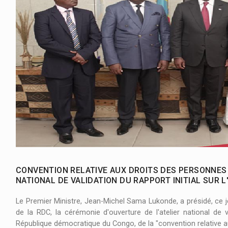
Drame au concert de Mike Kalambay : :
Sus
Baisse des prix des denrées alimentaires s
CONVENTION RELATIVE AUX DROITS DES PERSONNES
NATIONAL DE VALIDATION DU RAPPORT INITIAL SUR L
Le Premier Ministre, Jean-Michel Sama Lukonde, a présidé, ce je
de la RDC, la cérémonie d'ouverture de l'atelier national de v
République démocratique du Congo, de la "convention relative 