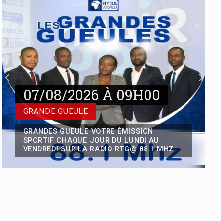
La position de Vital Kamerhe sur la
réforme de la Constitution tel que
préconisée par le Chef de l’Etat depuis
la ville de Kisangani, après la sortie
médiatique de Jean Pierre Bemba en
particul
Réforme du système bancaire
07/08/2026 À
Congolais : KASANDA KATUALA
Olivier, un parlementaire visionnaire
SUCCÈS DES STARS
En cette période où la République
Démocratique du Congo aspire à un
CHAQUES SAMEDIS SUR LA TELEVISION
renouveau économique et à une
RTGA VOTRE ÉMISSION CULTURELLE QUI
FAIT LA PROMOTION DE VOS ARTISTES.
modernisation de son système
bancaire, il est essentiel de saluer
l’initiative courageuse de
Dans le contexte actuel des
velléités de balkanisation de la RDC