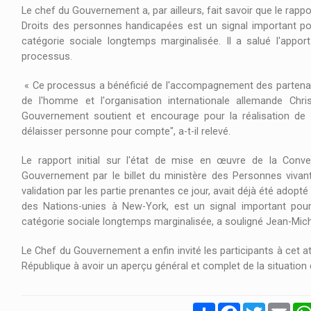
Le chef du Gouvernement a, par ailleurs, fait savoir que le rappor
Droits des personnes handicapées est un signal important pou
catégorie sociale longtemps marginalisée. Il a salué l'appo
processus.
« Ce processus a bénéficié de l'accompagnement des partenai
de l'homme et l'organisation internationale allemande Chr
Gouvernement soutient et encourage pour la réalisation de 
03/10/2024 À 17H00
délaisser personne pour compte", a-t-il relevé.
ANIMATION LIBRE RENCONTRE
Le rapport initial sur l'état de mise en œuvre de la Conv
Gouvernement par le billet du ministère des Personnes viva
SUIVEZ VOTRE TRANCHE D'ANIMATION
validation par les partie prenantes ce jour, avait déjà été adop
LIBRE CHAQUE LUNDI, MARDI ET JEUDI,
des Nations-unies à New-York, est un signal important pour 
FAITE SUR LA RADIO RTG@ 88.1MHZ.
catégorie sociale longtemps marginalisée, a souligné Jean-Mi
Le Chef du Gouvernement a enfin invité les participants à cet ate
République à avoir un aperçu général et complet de la situatio
Partager
Facebook
Twitter
Emai