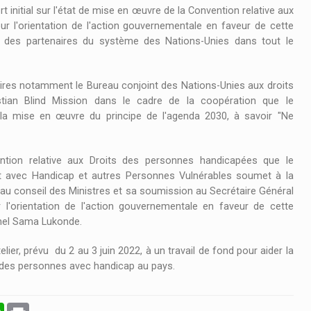
t initial sur l'état de mise en œuvre de la Convention relative aux
r l'orientation de l'action gouvernementale en faveur de cette
rt des partenaires du système des Nations-Unies dans tout le
res notamment le Bureau conjoint des Nations-Unies aux droits
istian Blind Mission dans le cadre de la coopération que le
la mise en œuvre du principe de l'agenda 2030, à savoir "Ne
07/08/2026 À 09H00
GRANDE GUEULE
ention relative aux Droits des personnes handicapées que le
nt avec Handicap et autres Personnes Vulnérables soumet à la
GRANDES GUEULE VOTRE ÉMISSION
té au conseil des Ministres et sa soumission au Secrétaire Général
SPORTIF CHAQUE JOUR DU LUNDI AU
l'orientation de l'action gouvernementale en faveur de cette
VENDREDI SUR LA RADIO RTG@ 88.1 MHZ.
chel Sama Lukonde.
lier, prévu du 2 au 3 juin 2022, à un travail de fond pour aider la
n des personnes avec handicap au pays.
l
WhatsApp
Print