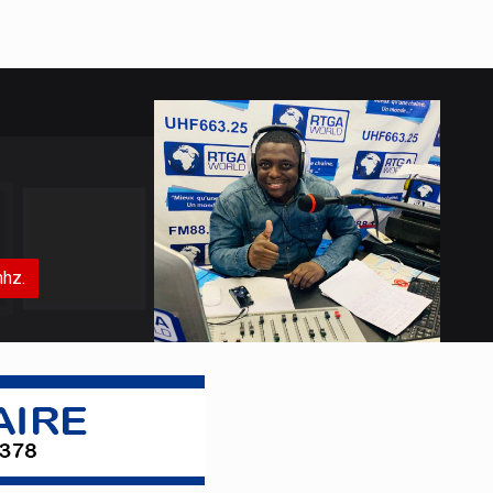
: L’Hon. Katuala fustige l’ambiguïté
autour de l’art 217
Depuis que le Chef de l’Etat Félix
Antoine Tshisekedi, lors de son séjour
de travail à Kisangani, a annoncé qu’il
mettra en place dès l’année prochaine,
une commission pour réfléchir s
Proposition de Modification de la
Loi n°22-069 dite « Loi bancaire »
par l'Honorable KASANDA KATUALA
mhz.
Olivier en 5 Points
Le 27 décembre 2022, la République
Démocratique du Congo (RDC) a
adopté la Loi n°22-069, visant à
réformer le cadre réglementaire des
établissements de crédit. Bien que
cette initiative para