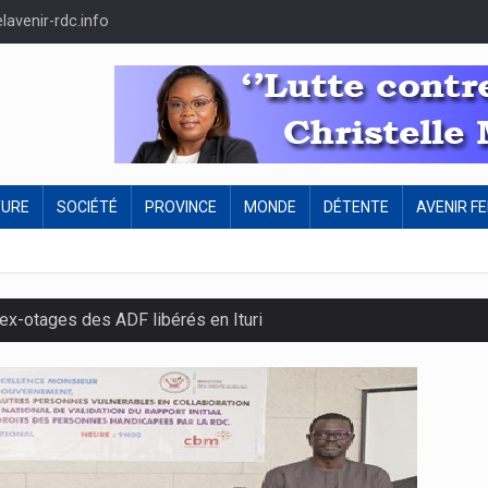
avenir-rdc.info
TURE
SOCIÉTÉ
PROVINCE
MONDE
DÉTENTE
AVENIR F
ex-otages des ADF libérés en Ituri
Suspension des activités non sportives aux stades des martyrs 
times de :
F. Tshisekedi à Kisangani pour la GENOCOST
 reconnaît pas la parution du quotidien de jeudi 03 Octobre 2024