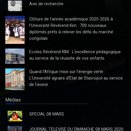
Avis de recherche
Clôture de l’année académique 2025-2026 à
l’Université Révérend Kim : 700 nouveaux
diplômés prêts à relever les défis du marché
congolais
Ecoles Révérend KIM : L’excellence pédagogique
au service de la réussite de vos enfants
Quand l’Afrique mise sur l’énergie verte :
La Direction du Journal "Avenir" ne reconnaît pas la parution
L'Université agraire d'État de Stavropol au service
du quotidien de jeudi 03 Octobre 2024
de l’avenir
La Direction du Journal "Avenir" ne reconnaît pas la parution du
quotidien de jeudi 03 Octobre 2024
Médias
SPECIAL 08 MARS
JOURNAL TELEVISE DU DIMANCHE 08 MARS 2020