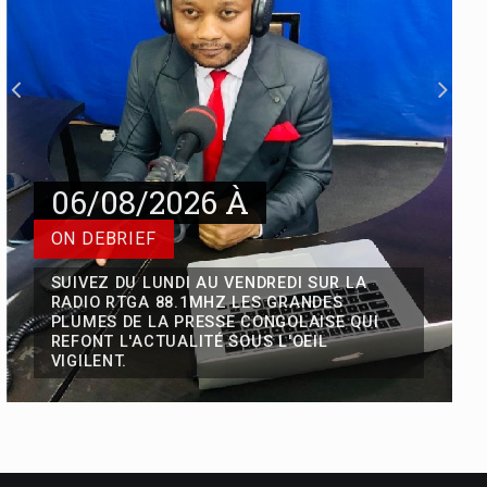
Mobilisation de la finance
climatique en Afrique centrale : Les
technologies de pointe pour les
PSE
Pour mobiliser la finance climatique
nationale, régionale et internationale
06/08/2026 À
pour le déploiement des paiements
pour services environnementaux (PSE)
ON DEBRIEF
en Afrique centrale, Ministres ayant en
charge l’
SUIVEZ DU LUNDI AU VENDREDI SUR LA
RADIO RTGA 88.1MHZ LES GRANDES
PLUMES DE LA PRESSE CONGOLAISE QUI
Problématique de la prise en
REFONT L'ACTUALITÉ SOUS L'OEIL
charge effective de la vaccination
VIGILENT.
en République Démocratique du
Congo : Des couches de la
population sacrifiées suite au
détournement des fonds alloués