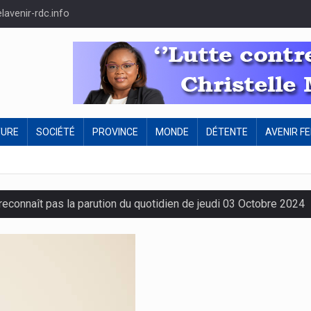
avenir-rdc.info
TURE
SOCIÉTÉ
PROVINCE
MONDE
DÉTENTE
AVENIR F
 reconnaît pas la parution du quotidien de jeudi 03 Octobre 2024
pension préventive des concerts de Fally Ipupa et Ferré Gola !
ur les :
Félix Tshisekedi appelle le gouvernement aux actions 
ex-otages des ADF libérés en Ituri