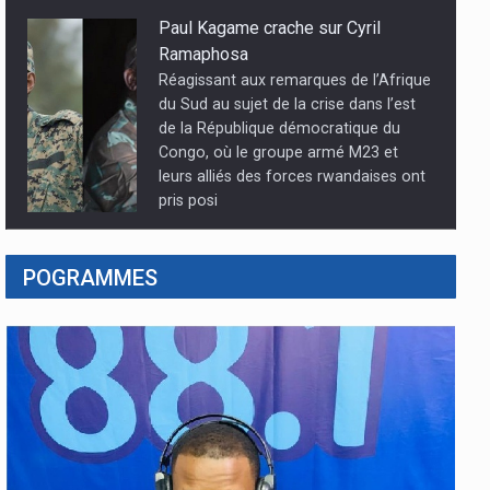
Paul Kagame crache sur Cyril
Ramaphosa
Réagissant aux remarques de l’Afrique
du Sud au sujet de la crise dans l’est
de la République démocratique du
Congo, où le groupe armé M23 et
leurs alliés des forces rwandaises ont
pris posi
Agression rwandaise dans la partie
POGRAMMES
Est de la RDC : Le RAPUCO
suspend la grève en soutien des
FARDC et des Wazalendo
La situation de l’agression des M23
soutenus par les forces armées
rwandaises, dans l’Est de la république
démocratique du Congo, actuellement
dans la ville de Goma chef de la
province du nord