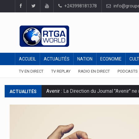
+243998181378
info@groupel
ACCUEIL
ACTUALITÉS
NATION
ECONOMIE
CUL
TV EN DIRECT
TV REPLAY
RADIO EN DIRECT
PODCASTS
Avenir :
La Direction du Journal "Avenir" ne
ACTUALITÉS
Drame au concert de Mike Kalambay : :
Sus
Baisse des prix des denrées alimentaires s
Opérations conjointes FARDC /UPDF : :
23 