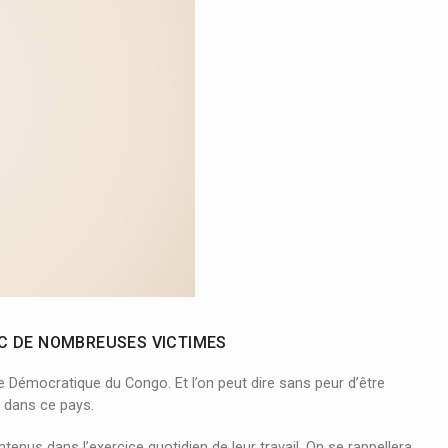
Suspension des activités non sportives aux stades des martyrs 
times de :
F. Tshisekedi à Kisangani pour la GENOCOST
VEC DE NOMBREUSES VICTIMES
e Démocratique du Congo. Et l’on peut dire sans peur d’être
 dans ce pays.
ntenus dans l’exercice quotidien de leur travail. On se rappellera