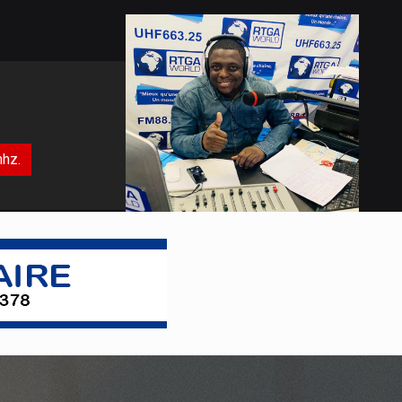
aux campagnes de vaccination
Certaines couches de la population du
district de la Tshangu, à Kinshasa et
d'autres provinces de la République
démocratique du Congo ne se font
pas vacciner suite au détournement
des fonds allou�
mhz.
Débat sur la réforme
constitutionnelle : Vital Kamerhe, «
l’impératif de la paix et sécurité ! »
La position de Vital Kamerhe sur la
réforme de la Constitution tel que
préconisée par le Chef de l’Etat depuis
la ville de Kisangani, après la sortie
médiatique de Jean Pierre Bemba en
particul
Réforme du système bancaire
Congolais : KASANDA KATUALA