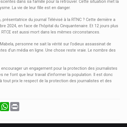
01/12/2023 À 12H00
centes dans sa famille pour la retrouver. Cette situation met la
sme. La vie de leur fille est en danger.
MALOBA NA BASE
ésentatrice du journal Télévisé à la RTNC ? Cette dernière a
SUIVEZ CHAQUE VENDREDI L’ÉMISSION
 2024, en face de l’hôpital du Cinquantenaire. Et 12 jours plus
MALOBA NA BASE À PARTIR DE 12 HEURES
 la RTCE est aussi mort dans les mêmes circonstances.
AVEC LEPETIT BAENDE
Mabela, personne ne sait la vérité sur l’odieux assassinat de
es d’un média en ligne. Une chose reste vraie. Le nombre des
 à encourager un engagement pour la protection des journalistes
s ne font que leur travail d’informer la population. Il est donc
à tout prix le respect de la protection des journalistes et des
Email
WhatsApp
Print