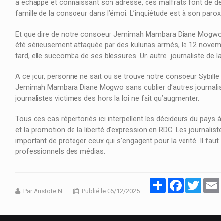
a échappé et connaissant son adresse, ces malfrats font de des
famille de la consoeur dans l’émoi. L’inquiétude est à son paroxy
06/10/2024 À 12H00
Et que dire de notre consoeur Jemimah Mambara Diane Mogwo, pr
GARE CENTRALE
été sérieusement attaquée par des kulunas armés, le 12 novembre
tard, elle succomba de ses blessures. Un autre journaliste de
N
GARE CENTRALE CHAQUE DIMANCHE À 12H
I
SUR LA TÉLÉVISION RTGA VOTRE ÉMISSION
A ce jour, personne ne sait où se trouve notre consoeur Sybille 
CHRONIQUE MUSICALE.
Jemimah Mambara Diane Mogwo sans oublier d’autres journalist
journalistes victimes des hors la loi ne fait qu’augmenter.
Tous ces cas répertoriés ici interpellent les décideurs du pays
et la promotion de la liberté d’expression en RDC. Les journaliste
important de protéger ceux qui s’engagent pour la vérité. Il faut 
professionnels des médias.
Partager
Facebook
Twitter
Par Aristote N.
Publié le 06/12/2025