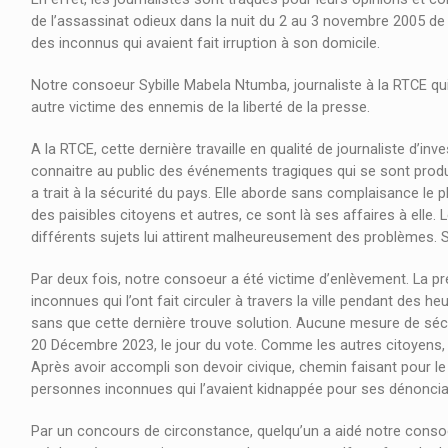
de l’assassinat odieux dans la nuit du 2 au 3 novembre 2005 de
des inconnus qui avaient fait irruption à son domicile.
Notre consoeur Sybille Mabela Ntumba, journaliste à la RTCE qu
autre victime des ennemis de la liberté de la presse.
A la RTCE, cette dernière travaille en qualité de journaliste d’inve
connaitre au public des événements tragiques qui se sont produi
a trait à la sécurité du pays. Elle aborde sans complaisance le 
des paisibles citoyens et autres, ce sont là ses affaires à elle
différents sujets lui attirent malheureusement des problèmes. S
Par deux fois, notre consoeur a été victime d’enlèvement. La p
inconnues qui l’ont fait circuler à travers la ville pendant des heu
sans que cette dernière trouve solution. Aucune mesure de sécurit
20 Décembre 2023, le jour du vote. Comme les autres citoyens, elle
Après avoir accompli son devoir civique, chemin faisant pour le r
personnes inconnues qui l’avaient kidnappée pour ses dénoncia
Par un concours de circonstance, quelqu’un a aidé notre consoeur