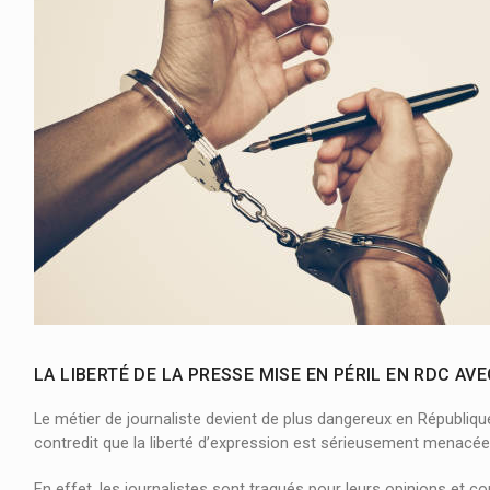
Drame au stade des martyrs à Kinshasa : :
En mémoire des 12 millions des morts vic
LA LIBERTÉ DE LA PRESSE MISE EN PÉRIL EN RDC A
Le métier de journaliste devient de plus dangereux en Républiqu
contredit que la liberté d’expression est sérieusement menacée
En effet, les journalistes sont traqués pour leurs opinions et co