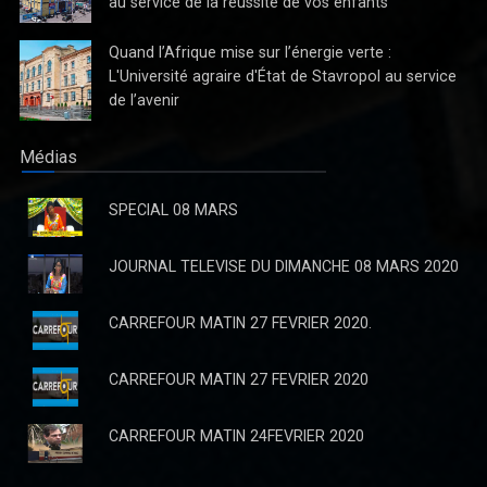
au service de la réussite de vos enfants
Quand l’Afrique mise sur l’énergie verte :
La Direction du Journal "Avenir" ne reconnaît pas la parution
L'Université agraire d'État de Stavropol au service
du quotidien de jeudi 03 Octobre 2024
de l’avenir
La Direction du Journal "Avenir" ne reconnaît pas la parution du
quotidien de jeudi 03 Octobre 2024
Médias
SPECIAL 08 MARS
JOURNAL TELEVISE DU DIMANCHE 08 MARS 2020
CARREFOUR MATIN 27 FEVRIER 2020.
CARREFOUR MATIN 27 FEVRIER 2020
CARREFOUR MATIN 24FEVRIER 2020
Bancarisation des opérations académiques : Calvaire des
candidats étudiants de l’ UNIKIN