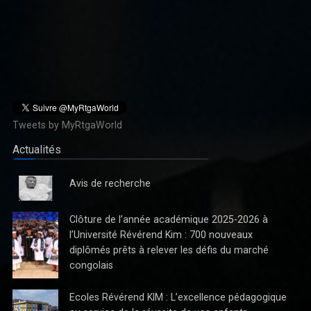
Proposition de Modification de la Loi n°22-069 dite « Loi
bancaire » par l'Honorable KASANDA KATUALA Olivier en 5
Points
Le 27 décembre 2022, la République Démocratique du Congo
(RDC) a adopté la Loi n°22-069, visant à réformer le cadre
Tweets by MyRtgaWorld
réglementaire des établissements de crédit. Bien que cette
Actualités
initiative para
Avis de recherche
Clôture de l’année académique 2025-2026 à
l’Université Révérend Kim : 700 nouveaux
diplômés prêts à relever les défis du marché
congolais
Ecoles Révérend KIM : L’excellence pédagogique