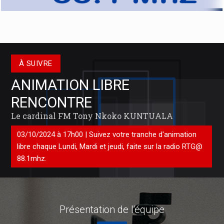
À SUIVRE
ANIMATION LIBRE
RENCONTRE
Réforme du système bancaire Congolais : KASANDA
KATUALA Olivier, un parlementaire visionnaire
Le cardinal FM Tony Nkoko KUNTUALA
En cette période où la République Démocratique du Congo aspire
03/10/2024 à 17h00 | Suivez votre tranche d'animation
à un renouveau économique et à une modernisation de son
système bancaire, il est essentiel de saluer l’initiative courageuse
libre chaque Lundi, Mardi et jeudi, faite sur la radio RTG@
de
88.1mhz.
Présentation de
l'équipe